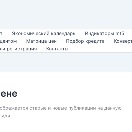
т
Экономический календарь
Индикаторы mt5
оцентом
Матрица цен
Подбор кредита
Конвер
ли регистрация
Контакты
йене
отображается старые и новые публикации на данную
лиди