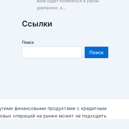
воне будет колебаться в узком
диапазоне, а…
Ссылки
Поиск
Поиск
ругими финансовыми продуктами с кредитным
говых операций на рынке может не подходить
 необходимости к независимым финансовым