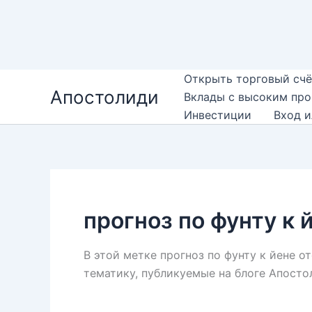
Перейти
Открыть торговый счё
Апостолиди
к
Вклады с высоким пр
содержимому
Инвестиции
Вход и
прогноз по фунту к 
В этой метке прогноз по фунту к йене 
тематику, публикуемые на блоге Апосто