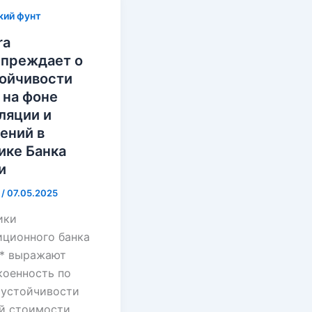
кий фунт
ra
преждает о
ойчивости
 на фоне
ляции и
ений в
ике Банка
и
i
/
07.05.2025
ики
иционного банка
* выражают
коенность по
 устойчивости
й стоимости