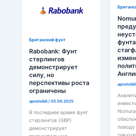
Британс
Nomu
преду
неуст
Британский фунт
фунта
стагф
Rabobank: Фунт
измен
стерлингов
полит
демонстрирует
Англи
силу, но
перспективы роста
apostolid
ограничены
Аналит
apostolidi
/
05.06.2025
инвест
Nomura
В последнее время фунт
обеспо
стерлингов (GBP)
поводу
демонстрирует
текуще