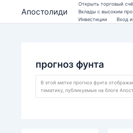
Перейти
Открыть торговый счё
Апостолиди
к
Вклады с высоким пр
содержимому
Инвестиции
Вход и
прогноз фунта
В этой метке прогноз фунта отобража
тематику, публикуемые на блоге Апос