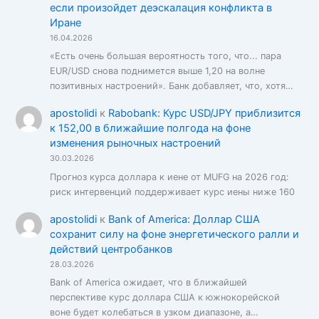
если произойдет деэскалация конфликта в
Иране
16.04.2026
«Есть очень большая вероятность того, что... пара
EUR/USD снова поднимется выше 1,20 на волне
позитивных настроений». Банк добавляет, что, хотя…
apostolidi
к
Rabobank: Курс USD/JPY приблизится
к 152,00 в ближайшие полгода на фоне
изменения рыночных настроений
30.03.2026
Прогноз курса доллара к иене от MUFG на 2026 год:
риск интервенций поддерживает курс иены ниже 160
apostolidi
к
Bank of America: Доллар США
сохранит силу на фоне энергетического ралли и
действий центробанков
28.03.2026
Bank of America ожидает, что в ближайшей
перспективе курс доллара США к южнокорейской
воне будет колебаться в узком диапазоне, а…