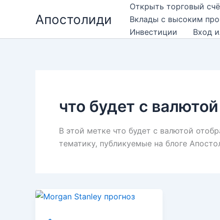
Перейти
Открыть торговый счё
Апостолиди
к
Вклады с высоким пр
содержимому
Инвестиции
Вход и
что будет с валютой
В этой метке что будет с валютой отоб
тематику, публикуемые на блоге Апосто