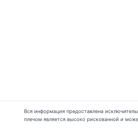
Вся информация предоставлена исключитель
плечом является высоко рискованной и може
каждому. Вам необходимо быть осведомле
консультантам. Автор блога настоящим отказ