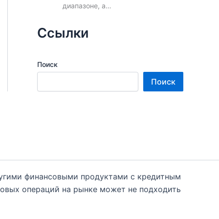
диапазоне, а…
Ссылки
Поиск
Поиск
ругими финансовыми продуктами с кредитным
говых операций на рынке может не подходить
 необходимости к независимым финансовым
 использованием данной информации на блоге.