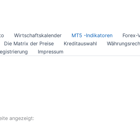
to
Wirtschaftskalender
MT5 -Indikatoren
Forex-
Die Matrix der Preise
Kreditauswahl
Währungsrech
Registrierung
Impressum
eite angezeigt: