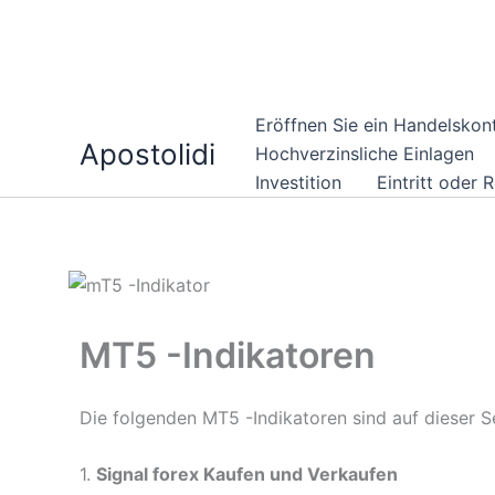
Zum
Eröffnen Sie ein Handelskon
Apostolidi
inhalt
Hochverzinsliche Einlagen
springen
Investition
Eintritt oder 
MT5 -Indikatoren
Die folgenden MT5 -Indikatoren sind auf dieser S
1.
Signal forex Kaufen und Verkaufen