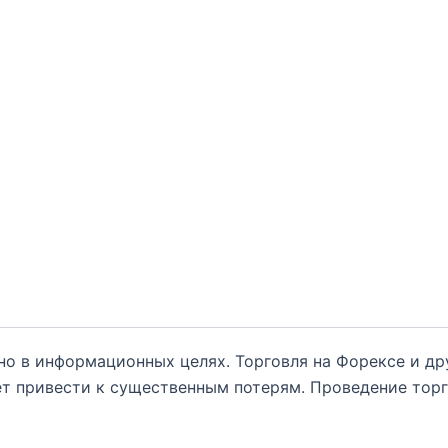
но в информационных целях. Торговля на Форексе и д
т привести к существенным потерям. Проведение тор
нным обо всех рисках, и обратиться за помощью при
ываются от какой-либо ответственности, связанной с