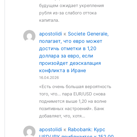
будущем ожидает укрепления
рубля из-за слабого оттока
капитала.
apostolidi
к
Societe Generale,
полагает, что евро может
достичь отметки в 1,20
доллара за евро, если
произойдет деэскалация
конфликта в Иране
16.04.2026
«Есть очень большая вероятность
того, что... пара EUR/USD снова
поднимется выше 1,20 на волне
позитивных настроений». Банк
добавляет, что, хотя…
apostolidi
к
Rabobank: Курс
USD/JPY приблизится к 152,00