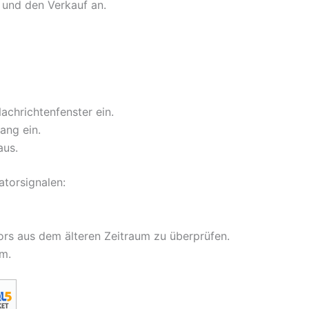
f und den Verkauf an.
achrichtenfenster ein.
ang ein.
aus.
atorsignalen:
ors aus dem älteren Zeitraum zu überprüfen.
m.