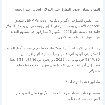
ائتمان ائتمان: تحذير التفاؤل على الدولار ، إيجابي على الجنيه
على عكس التنبؤات الأكثر راديكالية ، BNP Paribas ، يلتصق
Agricole الائتمان بوضع أكثر تقييدًا. إنهم يتوقعون أن يضعف الدولار
قليلاً خلال بقية عام 2025 ، لكنهم لا يشاركون في تشاؤم العديد
من البنوك الاستثمارية الأخرى.
ومن المثير للاهتمام ، أن Agricole Credit يقوم بتقييم آفاق الجنيه
الاسترليني البريطاني. قاموا بمراجعة توقعاتهم لزوج من
GBP/USD في نهاية عام 2025 ، ورفعوه من 1.36 إلى
1,38
. هذا
يشير إلى أن البنك يرى القدرة على تعزيز الجنيه فيما يتعلق
بالدولار.
ماذا وراء هذه التوقعات؟
تعتمد توقعات أسعار صرف العملات الأجنبية على العديد من
العوامل ، بما في ذلك: