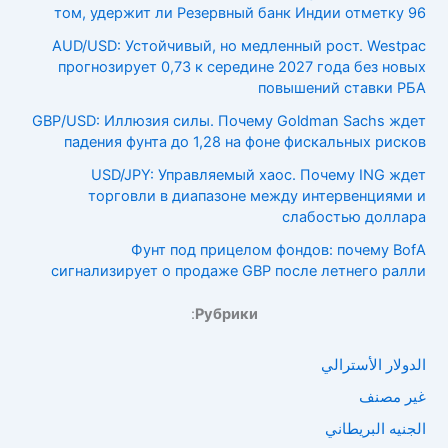
том, удержит ли Резервный банк Индии отметку 96
AUD/USD: Устойчивый, но медленный рост. Westpac
прогнозирует 0,73 к середине 2027 года без новых
повышений ставки РБА
GBP/USD: Иллюзия силы. Почему Goldman Sachs ждет
падения фунта до 1,28 на фоне фискальных рисков
USD/JPY: Управляемый хаос. Почему ING ждет
торговли в диапазоне между интервенциями и
слабостью доллара
Фунт под прицелом фондов: почему BofA
сигнализирует о продаже GBP после летнего ралли
:
Рубрики
الدولار الأسترالي
غير مصنف
الجنيه البريطاني