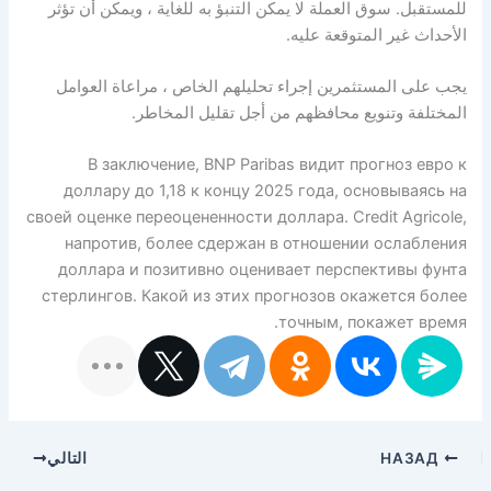
للمستقبل. سوق العملة لا يمكن التنبؤ به للغاية ، ويمكن أن تؤثر
الأحداث غير المتوقعة عليه.
يجب على المستثمرين إجراء تحليلهم الخاص ، مراعاة العوامل
المختلفة وتنويع محافظهم من أجل تقليل المخاطر.
В заключение, BNP Paribas видит прогноз евро к
доллару до 1,18 к концу 2025 года, основываясь на
своей оценке переоцененности доллара. Credit Agricole,
напротив, более сдержан в отношении ослабления
доллара и позитивно оценивает перспективы фунта
стерлингов. Какой из этих прогнозов окажется более
точным, покажет время.
НАЗАД
التالي