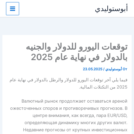
نتقل
أبوستوليدي
لى
لمحتوى
توقعات اليورو للدولار والجنيه
بالدولار في نهاية عام 2025
От
أبوستوليدي
/
23.05.2025
فيما يلي آخر توقعات اليورو للدولار والرطل بالدولار في نهاية عام
2025 من التكتلات المالية.
Валютный рынок продолжает оставаться ареной
ожесточенных споров и противоречивых прогнозов. В
центре внимания, как всегда, пара EUR/USD,
определяющая динамику многих других валют.
Недавние прогнозы от крупных инвестиционных