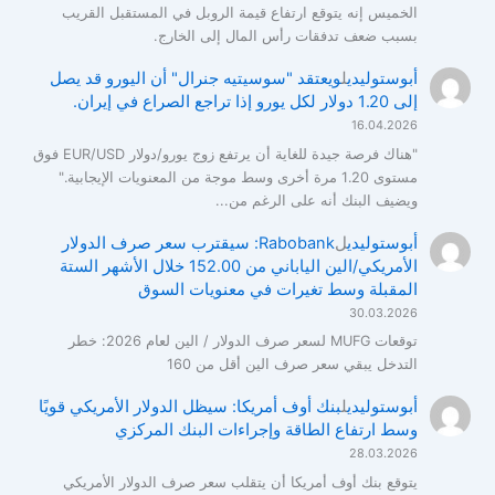
الخميس إنه يتوقع ارتفاع قيمة الروبل في المستقبل القريب
بسبب ضعف تدفقات رأس المال إلى الخارج.
أبوستوليدي
ل
ويعتقد "سوسيتيه جنرال" أن اليورو قد يصل
إلى 1.20 دولار لكل يورو إذا تراجع الصراع في إيران.
16.04.2026
"هناك فرصة جيدة للغاية أن يرتفع زوج يورو/دولار EUR/USD فوق
مستوى 1.20 مرة أخرى وسط موجة من المعنويات الإيجابية."
ويضيف البنك أنه على الرغم من...
أبوستوليدي
ل
Rabobank: سيقترب سعر صرف الدولار
الأمريكي/الين الياباني من 152.00 خلال الأشهر الستة
المقبلة وسط تغيرات في معنويات السوق
30.03.2026
توقعات MUFG لسعر صرف الدولار / الين لعام 2026: خطر
التدخل يبقي سعر صرف الين أقل من 160
أبوستوليدي
ل
بنك أوف أمريكا: سيظل الدولار الأمريكي قويًا
وسط ارتفاع الطاقة وإجراءات البنك المركزي
28.03.2026
يتوقع بنك أوف أمريكا أن يتقلب سعر صرف الدولار الأمريكي