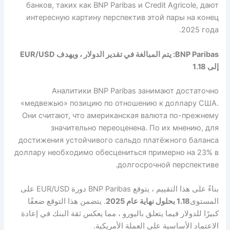
банков, таких как BNP Paribas и Credit Agricole, дают
интересную картину перспектив этой пары на конец
2025 года.
BNP Paribas: يتم المبالغة في تقدير الدولار ، ويهدف EUR/USD
إلى 1.18
Аналитики BNP Paribas занимают достаточно
«медвежью» позицию по отношению к доллару США.
Они считают, что американская валюта по-прежнему
значительно переоценена. По их мнению, для
достижения устойчивого сальдо платёжного баланса
доллару необходимо обесцениться примерно на 23% в
долгосрочной перспективе.
بناءً على هذا التقييم ، يتوقع BNP Paribas دورة EUR/USD على
المستوى
1.18 بحلول نهاية عام 2025
. يتضمن هذا التوقع ضعفًا
كبيرًا للدولار فيما يتعلق باليورو ، مما يعكس ثقة البنك في إعادة
الاعتماد الأساسية على العملة الأمريكية.