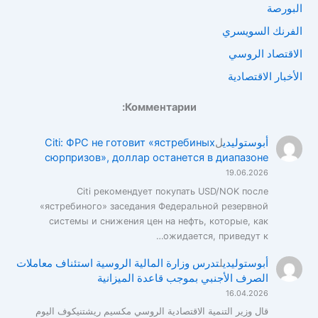
البورصة
الفرنك السويسري
الاقتصاد الروسي
الأخبار الاقتصادية
Комментарии:
أبوستوليدي
ل
Citi: ФРС не готовит «ястребиных
сюрпризов», доллар останется в диапазоне
19.06.2026
Citi рекомендует покупать USD/NOK после
«ястребиного» заседания Федеральной резервной
системы и снижения цен на нефть, которые, как
ожидается, приведут к…
أبوستوليدي
ل
تدرس وزارة المالية الروسية استئناف معاملات
الصرف الأجنبي بموجب قاعدة الميزانية
16.04.2026
قال وزير التنمية الاقتصادية الروسي مكسيم ريشتنيكوف اليوم