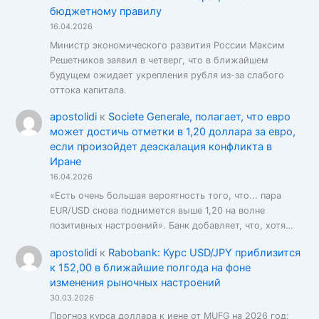
бюджетному правилу
16.04.2026
Министр экономического развития России Максим
Решетников заявил в четверг, что в ближайшем
будущем ожидает укрепления рубля из-за слабого
оттока капитала.
apostolidi
к
Societe Generale, полагает, что евро
может достичь отметки в 1,20 доллара за евро,
если произойдет деэскалация конфликта в
Иране
16.04.2026
«Есть очень большая вероятность того, что... пара
EUR/USD снова поднимется выше 1,20 на волне
позитивных настроений». Банк добавляет, что, хотя…
apostolidi
к
Rabobank: Курс USD/JPY приблизится
к 152,00 в ближайшие полгода на фоне
изменения рыночных настроений
30.03.2026
Прогноз курса доллара к иене от MUFG на 2026 год: