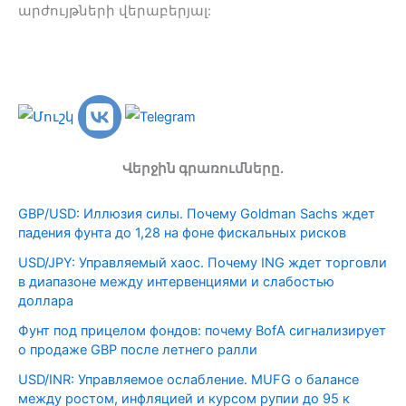
արժույթների վերաբերյալ:
Վերջին գրառումները.
GBP/USD: Иллюзия силы. Почему Goldman Sachs ждет
падения фунта до 1,28 на фоне фискальных рисков
USD/JPY: Управляемый хаос. Почему ING ждет торговли
в диапазоне между интервенциями и слабостью
доллара
Фунт под прицелом фондов: почему BofA сигнализирует
о продаже GBP после летнего ралли
USD/INR: Управляемое ослабление. MUFG о балансе
между ростом, инфляцией и курсом рупии до 95 к