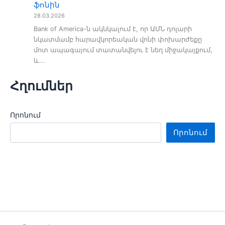
ֆոնին
28.03.2026
Bank of America-ն ակնկալում է, որ ԱՄՆ դոլարի
նկատմամբ հարավկորեական վոնի փոխարժեքը
մոտ ապագայում տատանվելու է նեղ միջակայքում,
և...
Հղումներ
Որոնում
Որոնում