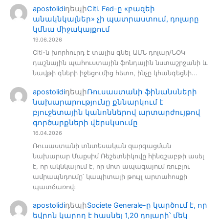
apostolidi
դեպի
Citi. Fed-ը «բազեի
անակնկալներ» չի պատրաստում, դոլարը
կմնա միջակայքում
19.06.2026
Citi-ն խորհուրդ է տալիս գնել ԱՄՆ դոլար/ՆՕԿ
դաշնային պահուստային ֆոնդային նստաշրջանի և
նավթի գների իջեցումից հետո, ինչը կհանգեցնի...
apostolidi
դեպի
Ռուսաստանի ֆինանսների
նախարարությունը քննարկում է
բյուջետային կանոններով արտարժույթով
գործարքների վերսկսումը
16.04.2026
Ռուսաստանի տնտեսական զարգացման
նախարար Մաքսիմ Ռեշետնիկովը հինգշաբթի ասել
է, որ ակնկալում է, որ մոտ ապագայում ռուբլու
ամրապնդումը՝ կապիտալի թույլ արտահոսքի
պատճառով։
apostolidi
դեպի
Societe Generale-ը կարծում է, որ
եվրոն կարող է հասնել 1,20 դոլարի՝ մեկ