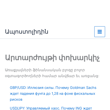
Անցնել
Ապոստոլիդին
բովանդակությանը
Արտարժույթի փոխարկիչ
Առաքյալների ֆինանսական բլոգը բոլոր
օգտագործողների համար անվճար եւ առցանց:
GBP/USD: Иллюзия силы. Почему Goldman Sachs
ждет падения фунта до 1,28 на фоне фискальных
рисков
USD/JPY: Управляемый хаос. Почему ING ждет