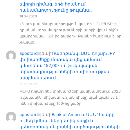
եվրոյի դիմաց, եթե Իրանում
հակամարտությունը թուլանա։
16.04.2026
«Շատ լավ հնարավորություն կա, որ... EUR/USD-ը
դրական տրամադրությունների ալիքի վրա կրկին
կբարձրանա 1.20-ից բարձր»: Բանկը հավելում է, որ
չնայած...
apostolidi
դեպի
Ռաբոբանկ. ԱՄՆ դոլար/JPY
փոխարժեքը մոտակա վեց ամսում
կմոտենա 152,00-ին՝ շուկայական
տրամադրությունների փոփոխության
պայմաններում.
30.03.2026
MUFG դոլար/իեն փոխարժեքի կանխատեսում 2026
թվականին. միջամտության ռիսկը պահպանում է
իենի փոխարժեքը 160-ից ցածր
apostolidi
դեպի
Bank of America. ԱՄՆ Դոլարը
ուժեղ կմնա էներգետիկ ռալլի և
կենտրոնական բանկի գործողությունների