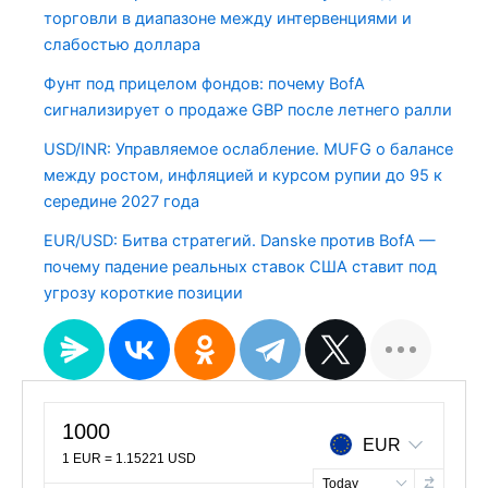
торговли в диапазоне между интервенциями и
слабостью доллара
Фунт под прицелом фондов: почему BofA
сигнализирует о продаже GBP после летнего ралли
USD/INR: Управляемое ослабление. MUFG о балансе
между ростом, инфляцией и курсом рупии до 95 к
середине 2027 года
EUR/USD: Битва стратегий. Danske против BofA —
почему падение реальных ставок США ставит под
угрозу короткие позиции