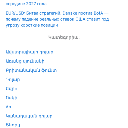
середине 2027 года
EUR/USD: Битва стратегий. Danske против BofA —
почему падение реальных ставок США ставит под
угрозу короткие позиции
Կատեգորիա
:
Ավստրալիայի դոլար
Առանց սյունակի
Բրիտանական ֆունտ
Դոլար
Եվրո
Ոսկի
An
Կանադական դոլար
Ցնորկ